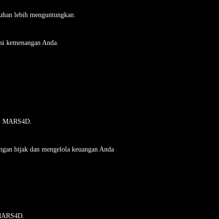
uhan lebih menguntungkan.
nsi kemenangan Anda.
 di MARS4D.
engan bijak dan mengelola keuangan Anda
 MARS4D.