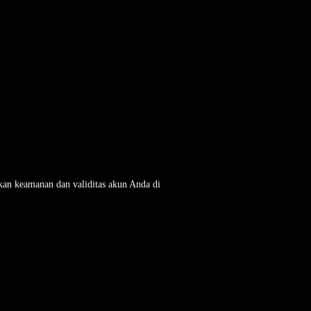
ikan keamanan dan validitas akun Anda di