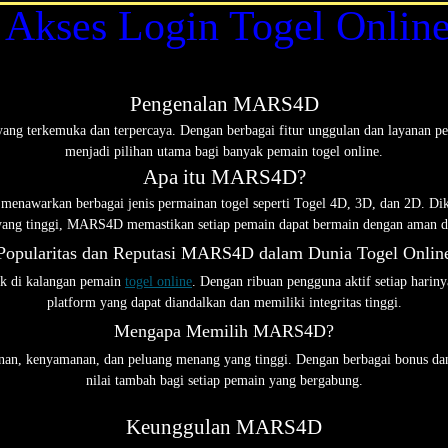
 Akses Login Togel Online
Pengenalan MARS4D
 yang terkemuka dan terpercaya. Dengan berbagai fitur unggulan dan layanan 
menjadi pilihan utama bagi banyak pemain togel online.
Apa itu MARS4D?
menawarkan berbagai jenis permainan togel seperti Togel 4D, 3D, dan 2D. Di
ang tinggi, MARS4D memastikan setiap pemain dapat bermain dengan aman 
Popularitas dan Reputasi MARS4D dalam Dunia Togel Onlin
k di kalangan pemain
togel online
. Dengan ribuan pengguna aktif setiap hari
platform yang dapat diandalkan dan memiliki integritas tinggi.
Mengapa Memilih MARS4D?
an, kenyamanan, dan peluang menang yang tinggi. Dengan berbagai bonus 
nilai tambah bagi setiap pemain yang bergabung.
Keunggulan MARS4D