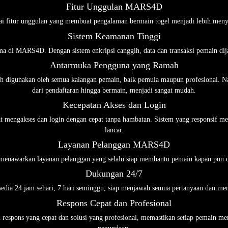
Fitur Unggulan MARS4D
fitur unggulan yang membuat pengalaman bermain togel menjadi lebih men
Sistem Keamanan Tinggi
ma di MARS4D. Dengan sistem enkripsi canggih, data dan transaksi pemain di
Antarmuka Pengguna yang Ramah
gunakan oleh semua kalangan pemain, baik pemula maupun profesional. Navi
dari pendaftaran hingga bermain, menjadi sangat mudah.
Kecepatan Akses dan Login
mengakses dan login dengan cepat tanpa hambatan. Sistem yang responsif m
lancar.
Layanan Pelanggan MARS4D
nawarkan layanan pelanggan yang selalu siap membantu pemain kapan pun d
Dukungan 24/7
ia 24 jam sehari, 7 hari seminggu, siap menjawab semua pertanyaan dan men
Respons Cepat dan Profesional
spons yang cepat dan solusi yang profesional, memastikan setiap pemain me