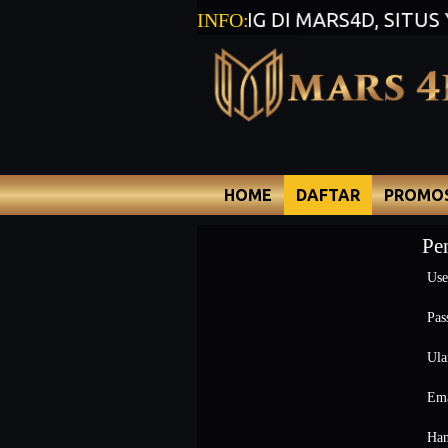
SELAMAT DATANG DI MARS4D, SITUS YAN
INFO:
HOME
DAFTAR
PROMO
Pe
Use
Pas
Ula
Ema
Ha