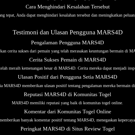
Cara Menghindari Kesalahan Tersebut
ng tepat, Anda dapat menghindari kesalahan tersebut dan meningkatkan pel
Testimoni dan Ulasan Pengguna MARS4D
Pengalaman Pengguna MARS4D
kan cerita sukses dari pemain yang telah merasakan keuntungan bermain di 
Cerita Sukses Pemain di MARS4D
elah meraih kemenangan besar di MARS4D. Cerita mereka dapat menjadi inspir
Ulasan Positif dari Pengguna Setia MARS4D
ia MARS4D memberikan ulasan positif tentang pengalaman mereka bermain di 
Reputasi MARS4D di Komunitas Togel
MARS4D memiliki reputasi yang baik di komunitas togel online.
Komentar dari Komunitas Togel Online
 memberikan banyak komentar positif tentang MARS4D, menegaskan kepercaya
Peringkat MARS4D di Situs Review Togel