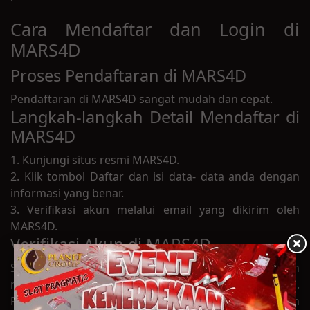
Cara Mendaftar dan Login di
MARS4D
Proses Pendaftaran di MARS4D
Pendaftaran di MARS4D sangat mudah dan cepat.
Langkah-langkah Detail Mendaftar di
MARS4D
1. Kunjungi situs resmi MARS4D.
2. Klik tombol Daftar dan isi data- data anda dengan
informasi yang benar.
3. Verifikasi akun melalui email yang dikirim oleh
MARS4D.
Verifikasi Akun di MARS4D
Setelah mendaftar, verifikasi akun Anda dengan
mengikuti petunjuk yang dikirimkan melalui email.
Proses ini memastikan keamanan dan validitas akun