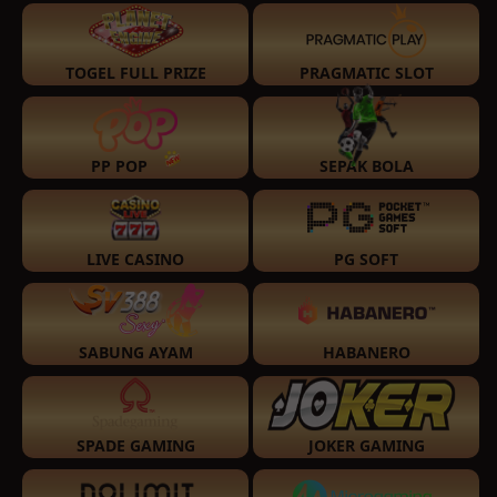
TOGEL FULL PRIZE
PRAGMATIC SLOT
PP POP
SEPAK BOLA
LIVE CASINO
PG SOFT
SABUNG AYAM
HABANERO
SPADE GAMING
JOKER GAMING