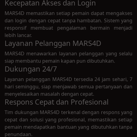
Kecepatan Akses dan Login
MARS4D memastikan setiap pemain dapat mengakses
dan login dengan cepat tanpa hambatan. Sistem yang
responsif membuat pengalaman bermain menjadi
lebih lancar.
Layanan Pelanggan MARS4D
MARS4D menawarkan layanan pelanggan yang selalu
siap membantu pemain kapan pun dibutuhkan.
Dukungan 24/7
Layanan pelanggan MARS4D tersedia 24 jam sehari, 7
hari seminggu, siap menjawab semua pertanyaan dan
menyelesaikan masalah dengan cepat.
Respons Cepat dan Profesional
Tim dukungan MARS4D terkenal dengan respons yang
cepat dan solusi yang profesional, memastikan setiap
pemain mendapatkan bantuan yang dibutuhkan tanpa
penundaan.