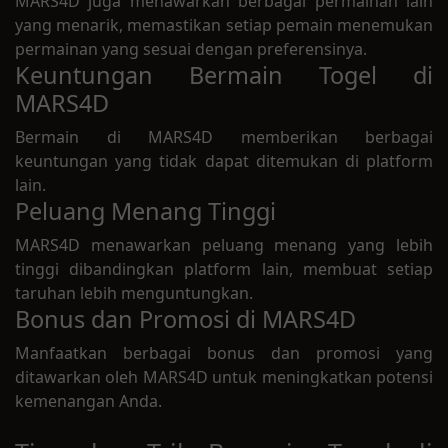
MARS4D juga menawarkan berbagai permainan lain
yang menarik, memastikan setiap pemain menemukan
permainan yang sesuai dengan preferensinya.
Keuntungan Bermain Togel di
MARS4D
Bermain di MARS4D memberikan berbagai
keuntungan yang tidak dapat ditemukan di platform
lain.
Peluang Menang Tinggi
MARS4D menawarkan peluang menang yang lebih
tinggi dibandingkan platform lain, membuat setiap
taruhan lebih menguntungkan.
Bonus dan Promosi di MARS4D
Manfaatkan berbagai bonus dan promosi yang
ditawarkan oleh MARS4D untuk meningkatkan potensi
kemenangan Anda.