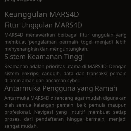
Keunggulan MARS4D
Fitur Unggulan MARS4D
MARS4D menawarkan berbagai fitur unggulan yang
membuat pengalaman bermain togel menjadi lebih
menyenangkan dan menguntungkan.
Sistem Keamanan Tinggi
Keamanan adalah prioritas utama di MARS4D. Dengan
sistem enkripsi canggih, data dan transaksi pemain
dijamin aman dari ancaman cyber.
Antarmuka Pengguna yang Ramah
Antarmuka MARS4D dirancang agar mudah digunakan
oleh semua kalangan pemain, baik pemula maupun
profesional. Navigasi yang intuitif membuat setiap
proses, dari pendaftaran hingga bermain, menjadi
sangat mudah.