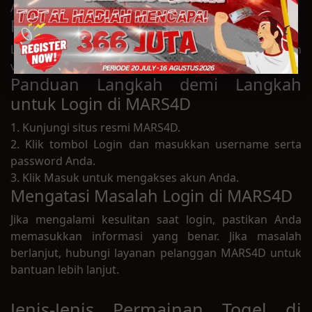
Anda di MARS4D.
Proses Login di MARS4D
Login ke akun MARS4D Anda dengan mudah setelah
verifikasi.
Panduan Langkah demi Langkah
untuk Login di MARS4D
1. Kunjungi situs resmi MARS4D.
2. Klik tombol Login dan masukkan username serta
password Anda.
3. Klik Masuk untuk mengakses akun Anda.
Mengatasi Masalah Login di MARS4D
Jika mengalami kesulitan saat login, pastikan Anda
memasukkan informasi yang benar. Jika masalah
berlanjut, hubungi layanan pelanggan MARS4D untuk
bantuan lebih lanjut.
Jenis-Jenis Permainan Togel di