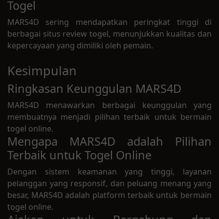
Togel
MARS4D sering mendapatkan peringkat tinggi di
berbagai situs review togel, menunjukkan kualitas dan
kepercayaan yang dimiliki oleh pemain.
Kesimpulan
Ringkasan Keunggulan MARS4D
MARS4D menawarkan berbagai keunggulan yang
membuatnya menjadi pilihan terbaik untuk bermain
togel online.
Mengapa MARS4D adalah Pilihan
Terbaik untuk Togel Online
Dengan sistem keamanan yang tinggi, layanan
pelanggan yang responsif, dan peluang menang yang
besar, MARS4D adalah platform terbaik untuk bermain
togel online.